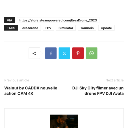
VIA
https://store.steampowered.com/EreaDrone_2023
TAGS
ereadrone
FPV
Simulator
Tournois
Update
Previous article
Next article
Walnut by CADDX nouvelle
DJI Sky City filmer avec un
action CAM 4K
drone FPV DJI Avata