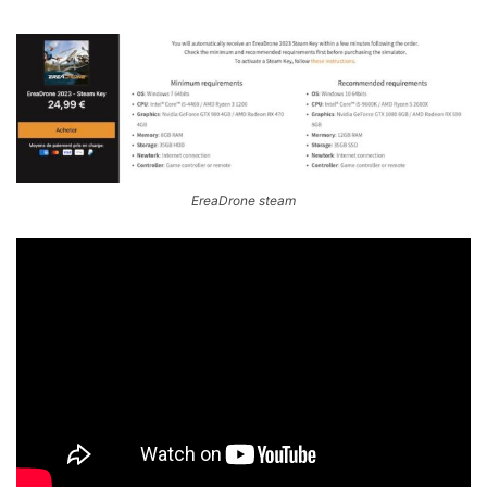
EreaDrone steam