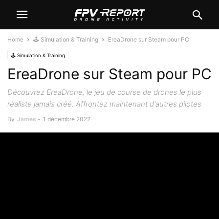
Home
🕹️ Simulation & Training
EreaDrone sur Steam pour PC
🕹️ Simulation & Training
EreaDrone sur Steam pour PC
Découvrez EreaDrone, le jeu de course de drones le plus
réaliste jamais créé. Affrontez maintenant d'autres pilotes
By
James
-
1 décembre 2022