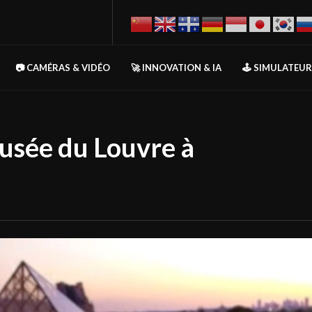
📷 CAMÉRAS & VIDÉO
🚀 INNOVATION & IA
🕹️ SIMULATEU
sée du Louvre à