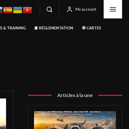
My account
RS & TRAINING
📘 RÉGLEMENTATION
🧭 CARTES
Articles à la une