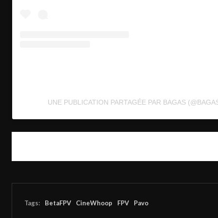
UNE PUBLICATION PARTAGÉE PAR BAGAS (@BAGA
Tags:
BetaFPV
CineWhoop
FPV
Pavo