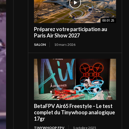
00:01:25
Préparez votre participation au
Paris Air Show 2027
SALON
10 mars 2026
BetaFPV Air65 Freestyle – Le test
complet du Tinywhoop analogique
17gr
TINYWHOOP FPV
1 octobre 2025