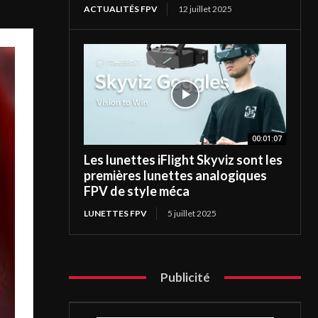
ACTUALITÉS FPV
12 juillet 2025
00:01:07
Les lunettes iFlight Skyviz sont les
premières lunettes analogiques
FPV de style méca
LUNETTES FPV
5 juillet 2025
Publicité