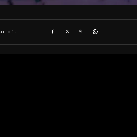
han 1
min.