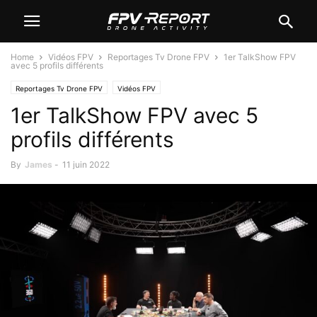
Home
Vidéos FPV
Reportages Tv Drone FPV
1er TalkShow FPV
avec 5 profils différents
Reportages Tv Drone FPV
Vidéos FPV
1er TalkShow FPV avec 5
profils différents
By
James
-
11 juin 2022