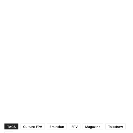
TAGS
Culture FPV
Emission
FPV
Magazine
Talkshow