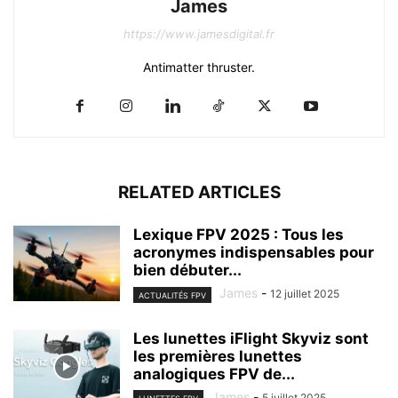
James
https://www.jamesdigital.fr
Antimatter thruster.
RELATED ARTICLES
Lexique FPV 2025 : Tous les
acronymes indispensables pour
bien débuter...
James
-
12 juillet 2025
ACTUALITÉS FPV
Les lunettes iFlight Skyviz sont
les premières lunettes
analogiques FPV de...
James
-
5 juillet 2025