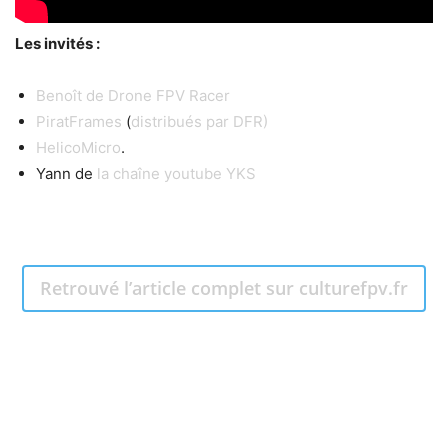
Les invités :
Benoît de Drone FPV Racer
PiratFrames
(
distribués par DFR)
HelicoMicro
.
Yann de
la chaîne youtube YKS
Retrouvé l’article complet sur culturefpv.fr