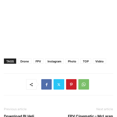
TAGS
Drone
FPV
Instagram
Photo
TOP
Vidéo
Previous article
Next article
Download BLHeli
FPV Cinematic – McLaren