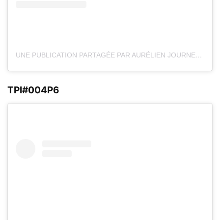
UNE PUBLICATION PARTAGÉE PAR AURÉLIEN JOURNEZ (@ASAP.FPV)
TPI#004P6