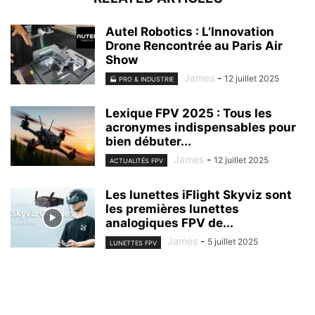
Autel Robotics : L’Innovation
Drone Rencontrée au Paris Air
Show
James
-
12 juillet 2025
🏭 PRO & INDUSTRIE
Lexique FPV 2025 : Tous les
acronymes indispensables pour
bien débuter...
James
-
12 juillet 2025
ACTUALITÉS FPV
Les lunettes iFlight Skyviz sont
les premières lunettes
analogiques FPV de...
James
-
5 juillet 2025
LUNETTES FPV