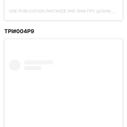
UNE PUBLICATION PARTAGÉE PAR SIAM FPV (@SIAM_FPV)
TPI#004P9