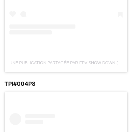
UNE PUBLICATION PARTAGÉE PAR FPV SHOW DOWN (@FPV_SHOWDOWN)
TPI#004P8