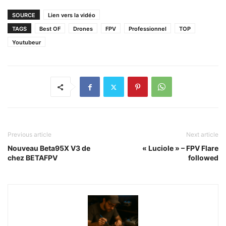
SOURCE
Lien vers la vidéo
TAGS
Best OF
Drones
FPV
Professionnel
TOP
Youtubeur
Previous article
Next article
Nouveau Beta95X V3 de
« Luciole » – FPV Flare
chez BETAFPV
followed