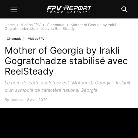
Home
Vidéos FPV
Cinematic
Mother of Georgia by Irakli
Gogratchadze stabilisé avec ReelSteady
Cinematic
Vidéos FPV
Mother of Georgia by Irakli
Gogratchadze stabilisé avec
ReelSteady
Le nom de cette sculpture est "Mother Of Georgia" Il s'agit
d'un symbole de caractère national Géorgie.
By
James
-
8 avril 2020