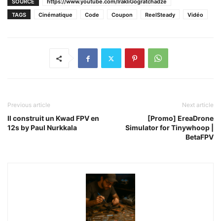
SOURCE
https://www.youtube.com/IrakliGogratchadze
TAGS
Cinématique
Code
Coupon
ReelSteady
Vidéo
Previous article
Next article
Il construit un Kwad FPV en
[Promo] EreaDrone
12s by Paul Nurkkala
Simulator for Tinywhoop |
BetaFPV