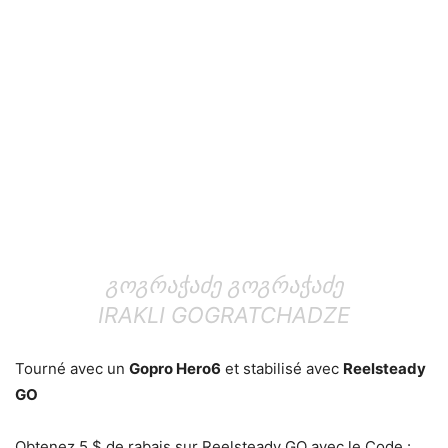
ᲒᲝᲒᲠᲐᲭᲐᲫᲔ ᲒᲝᲒᲠᲐᲭᲐᲫᲔ
IRAKLI GOGRATCHADZE
Tourné avec un
Gopro Hero6
et stabilisé avec
Reelsteady
GO
Obtenez 5 $ de rabais sur Reelsteady GO avec le
Code :