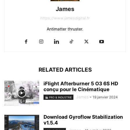
James
https://www.jamesdigital.fr
Antimatter thruster.
RELATED ARTICLES
iFlight Afterburner 5 O3 6S HD
conçu pour le Cinématique
James
-
19 janvier 2024
🏭 PRO & INDUSTRIE
Download Gyroflow Stabilization
v1.5.4