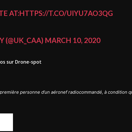
E AT:
HTTPS://T.CO/UIYU7AO3QG
TY (@UK_CAA)
MARCH 10, 2020
nfos sur Drone-spot
a première personne d’un aéronef radiocommandé, à condition q