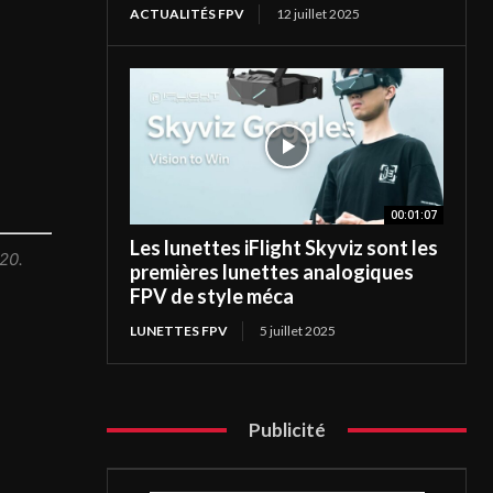
ACTUALITÉS FPV
12 juillet 2025
00:01:07
Les lunettes iFlight Skyviz sont les
20.
premières lunettes analogiques
FPV de style méca
LUNETTES FPV
5 juillet 2025
Publicité