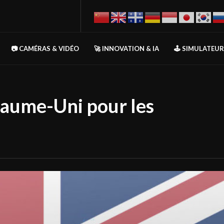
📷 CAMÉRAS & VIDÉO
🚀 INNOVATION & IA
🕹️ SIMULATEU
aume-Uni pour les