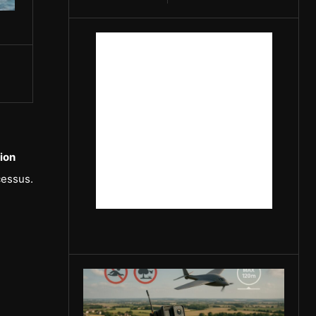
tion
cessus.