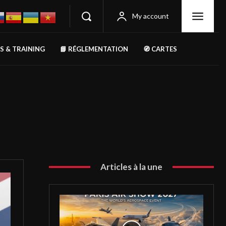
My account
RS & TRAINING
📘 RÉGLEMENTATION
🧭 CARTES
Articles à la une