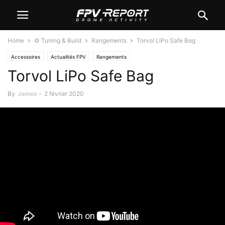
Home
⚙️ Tuning & Build
Rangements
Torvol LiPo Safe Bag
Accessoires
Actualités FPV
Rangements
Torvol LiPo Safe Bag
By
James
-
2 février 2020