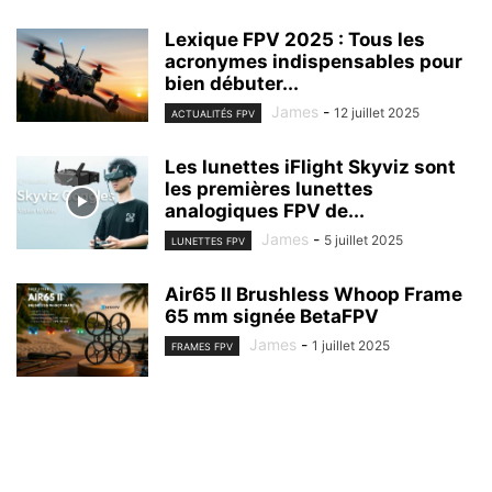
Lexique FPV 2025 : Tous les
acronymes indispensables pour
bien débuter...
James
-
12 juillet 2025
ACTUALITÉS FPV
Les lunettes iFlight Skyviz sont
les premières lunettes
analogiques FPV de...
James
-
5 juillet 2025
LUNETTES FPV
Air65 II Brushless Whoop Frame
65 mm signée BetaFPV
James
-
1 juillet 2025
FRAMES FPV