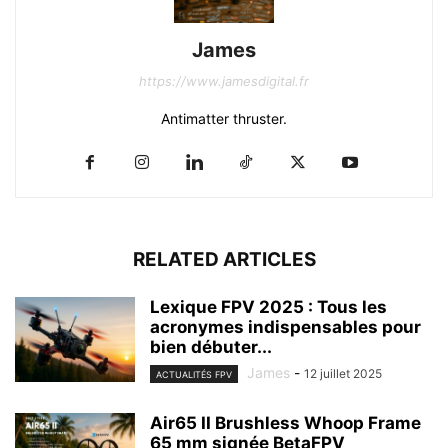
James
https://www.jamesdigital.fr
Antimatter thruster.
RELATED ARTICLES
Lexique FPV 2025 : Tous les
acronymes indispensables pour
bien débuter...
James
-
12 juillet 2025
ACTUALITÉS FPV
Air65 II Brushless Whoop Frame
65 mm signée BetaFPV