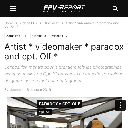
Home
Vidéos FPV
Cinematic
Artist * videomaker * paradox and
cpt. Olf *
Actualités FPV
Cinematic
Vidéos FPV
Artist * videomaker * paradox
and cpt. Olf *
L'exposition montre pour la première fois les photographies
exceptionnelles de Cpt.Olf réalisées au cours de son séjour
de quatre ans en tant que photographe
By
James
-
18 octobre 2019