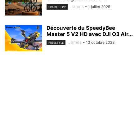
James
-
1 juillet 2025
FRAMES FPV
Découverte du SpeedyBee
Master 5 V2 HD avec DJI O3 Air...
James
-
13 octobre 2023
FREESTYLE