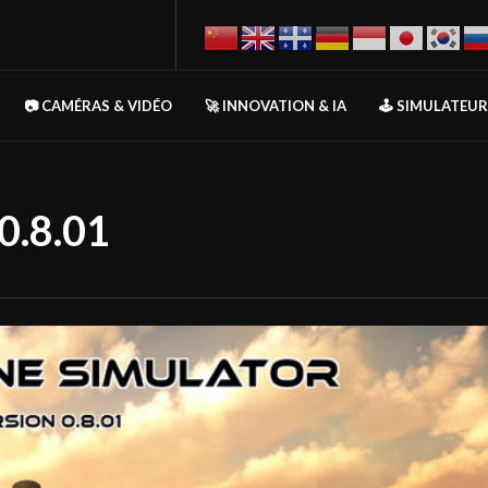
📷 CAMÉRAS & VIDÉO
🚀 INNOVATION & IA
🕹️ SIMULATEU
0.8.01