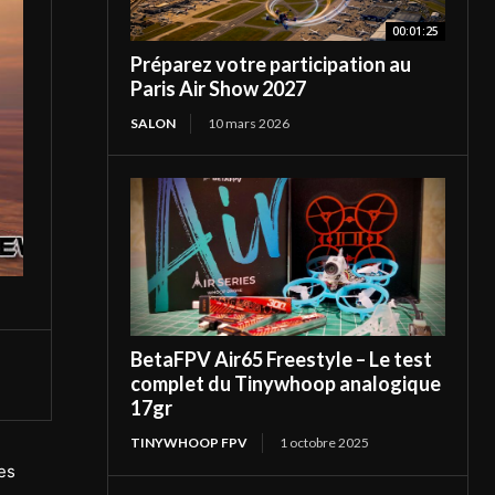
00:01:25
Préparez votre participation au
Paris Air Show 2027
SALON
10 mars 2026
BetaFPV Air65 Freestyle – Le test
complet du Tinywhoop analogique
17gr
TINYWHOOP FPV
1 octobre 2025
nes