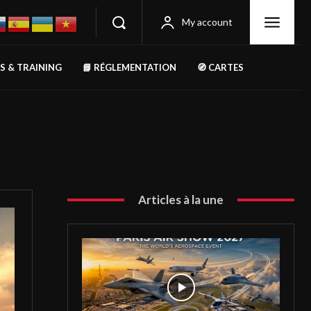
My account
RS & TRAINING
📘 RÉGLEMENTATION
🧭 CARTES
Articles à la une