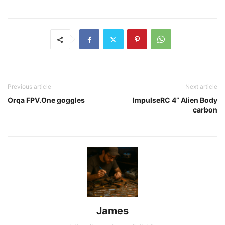
Previous article
Next article
Orqa FPV.One goggles
ImpulseRC 4” Alien Body
carbon
James