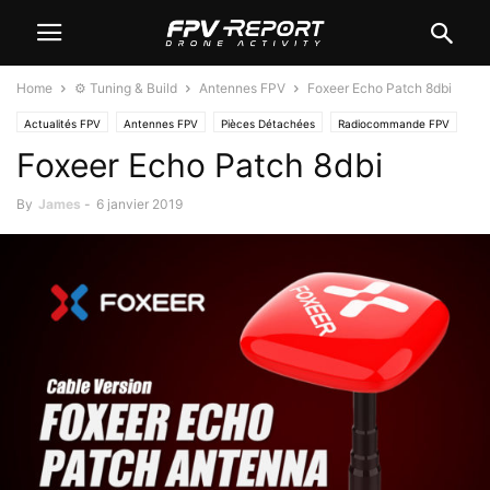
Home
⚙️ Tuning & Build
Antennes FPV
Foxeer Echo Patch 8dbi
Actualités FPV
Antennes FPV
Pièces Détachées
Radiocommande FPV
Foxeer Echo Patch 8dbi
By
James
-
6 janvier 2019