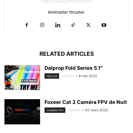
https://www.jamesdigital.fr
Antimatter thruster.
RELATED ARTICLES
Dalprop Fold Series 5.1″
James
-
8 mai 2020
HÉLICES
Foxeer Cat 2 Caméra FPV de Nuit
James
-
30 mars 2020
CAMÉRA FPV