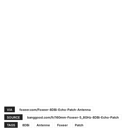
VIA
foxeer.com/Foxeer-8DBi-Echo-Patch-Antenna
SOURCE
banggood.com/fr/160mm-Foxeer-5_8GHz-8DBi-Echo-Patch
TAGS
8DBi
Antenne
Foxeer
Patch