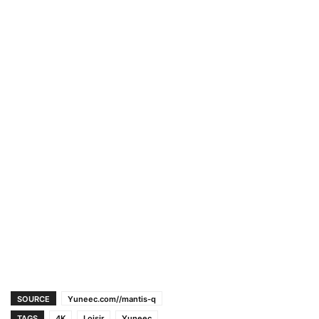
SOURCE
Yuneec.com//mantis-q
TAGS
4K
Loisir
Yuneec