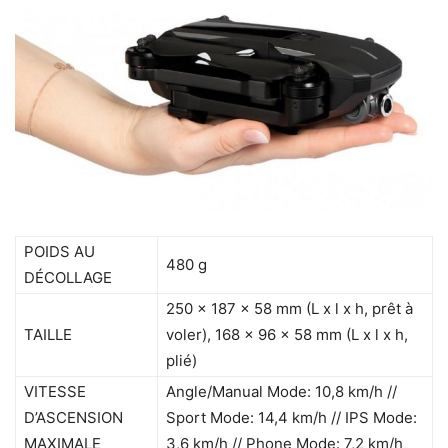
POIDS AU
480 g
DÉCOLLAGE
250 x 187 x 58 mm (L x l x h, prêt à
TAILLE
voler), 168 x 96 x 58 mm (L x l x h,
plié)
VITESSE
Angle/Manual Mode: 10,8 km/h //
D’ASCENSION
Sport Mode: 14,4 km/h // IPS Mode:
MAXIMALE
3,6 km/h // Phone Mode: 7,2 km/h