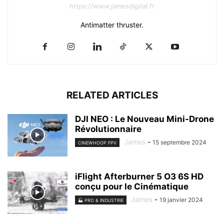
https://www.jamesdigital.fr
Antimatter thruster.
RELATED ARTICLES
DJI NEO : Le Nouveau Mini-Drone
Révolutionnaire
James
-
15 septembre 2024
CINEWHOOP FPV
iFlight Afterburner 5 O3 6S HD
conçu pour le Cinématique
James
-
19 janvier 2024
🏭 PRO & INDUSTRIE