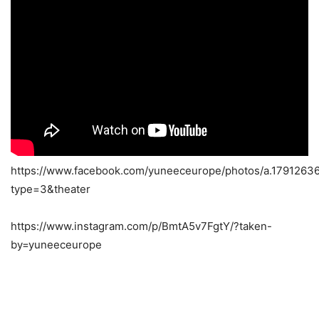
https://www.facebook.com/yuneeceurope/photos/a.17912
type=3&theater
https://www.instagram.com/p/BmtA5v7FgtY/?taken-
by=yuneeceurope