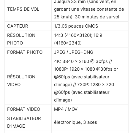
Jusqu’à 33 min (sans vent, en
TEMPS DE VOL
gardant une vitesse constante de
25 km/h), 30 minutes de survol
CAPTEUR
1/3,06 pouces CMOS
RÉSOLUTION
14:3 (4160×3120); 16:9
PHOTO
(4160×2340)
FORMAT PHOTO
JPEG / JPEG+DNG
4K: 3840 x 2160 @ 30fps //
1080P: 1920 x 1080 @30fps or
RÉSOLUTION
@60fps (avec stabilisateur
VIDÉO
d’image) // 720P: 1280 x 720
@60fps (avec stabilisateur
d’image)
FORMAT VIDEO
MP4 / MOV
STABILISATEUR
électronique, 3 axes
D’IMAGE