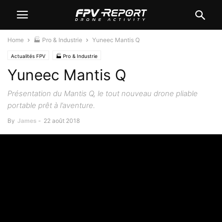
Home
🏭 Pro & Industrie
Yuneec Mantis Q
Actualités FPV
🏭 Pro & Industrie
Yuneec Mantis Q
Présentation du Mantis Q, le tout nouveau drone pliable
portable prêt à l’aventure.
By
James
-
22 août 2018