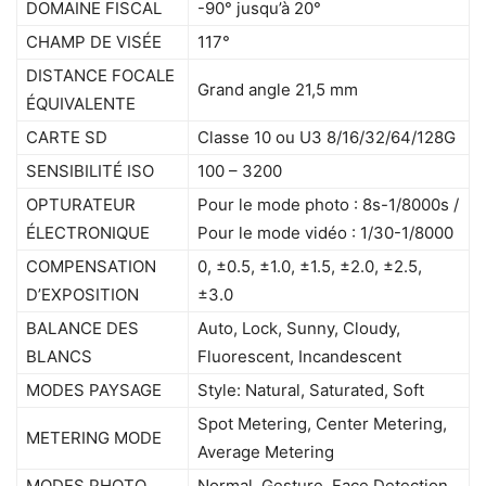
DOMAINE FISCAL
-90° jusqu’à 20°
CHAMP DE VISÉE
117°
DISTANCE FOCALE
Grand angle 21,5 mm
ÉQUIVALENTE
CARTE SD
Classe 10 ou U3 8/16/32/64/128G
SENSIBILITÉ ISO
100 – 3200
OPTURATEUR
Pour le mode photo : 8s-1/8000s /
ÉLECTRONIQUE
Pour le mode vidéo : 1/30-1/8000
COMPENSATION
0, ±0.5, ±1.0, ±1.5, ±2.0, ±2.5,
D’EXPOSITION
±3.0
BALANCE DES
Auto, Lock, Sunny, Cloudy,
BLANCS
Fluorescent, Incandescent
MODES PAYSAGE
Style: Natural, Saturated, Soft
Spot Metering, Center Metering,
METERING MODE
Average Metering
MODES PHOTO
Normal, Gesture, Face Detection