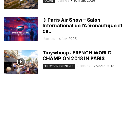
James
-
10 mars 2026
SALON
✈️ Paris Air Show – Salon
International de l’Aéronautique et
de...
James
-
4 juin 2025
Tinywhoop : FRENCH WORLD
CHAMPION 2018 IN PARIS
James
-
26 août 2018
SELECTION FREESTYLE