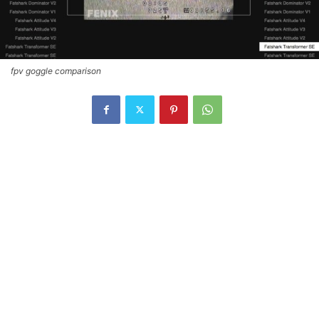
fpv goggle comparison