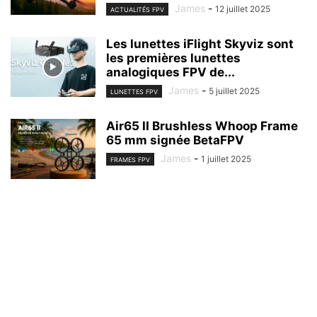
James
-
12 juillet 2025
ACTUALITÉS FPV
Les lunettes iFlight Skyviz sont
les premières lunettes
analogiques FPV de...
James
-
5 juillet 2025
LUNETTES FPV
Air65 II Brushless Whoop Frame
65 mm signée BetaFPV
James
-
1 juillet 2025
FRAMES FPV