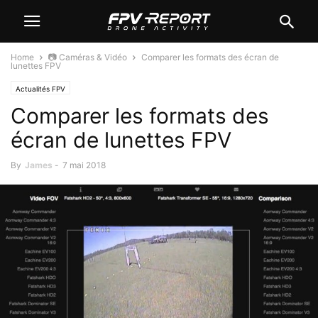
Home
📷 Caméras & Vidéo
Comparer les formats des écran de
lunettes FPV
Actualités FPV
Comparer les formats des
écran de lunettes FPV
By
James
-
7 mai 2018