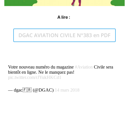
A lire :
DGAC AVIATION CIVILE N°383 en PDF
Votre nouveau numéro du magazine
#Aviation
Civile sera
bientôt en ligne. Ne le manquez pas!
pic.twitter.com/rJYukHKCd1
— dgac🇫🇷 (@DGAC)
14 mars 2018