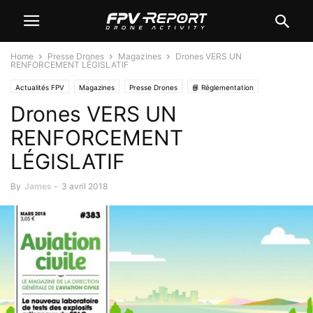
Home
Presse Drones
Magazines
Drones VERS UN
RENFORCEMENT LÉGISLATIF
Actualités FPV
Magazines
Presse Drones
📘 Réglementation
Drones VERS UN
RENFORCEMENT
LÉGISLATIF
By
James
-
3 avril 2018