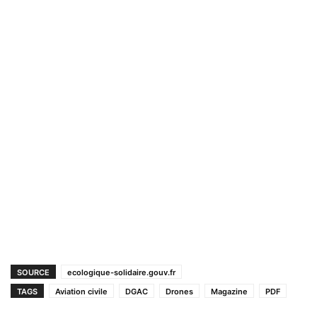
SOURCE
ecologique-solidaire.gouv.fr
TAGS
Aviation civile
DGAC
Drones
Magazine
PDF