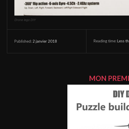
Drone lego DIY
Reading time:
Less t
2 janvier 2018
Published:
MON PREMI