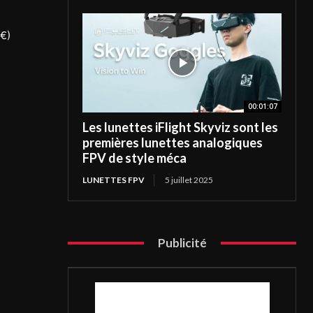
5€)
00:01:07
Les lunettes iFlight Skyviz sont les
premières lunettes analogiques
FPV de style méca
LUNETTES FPV
5 juillet 2025
Publicité