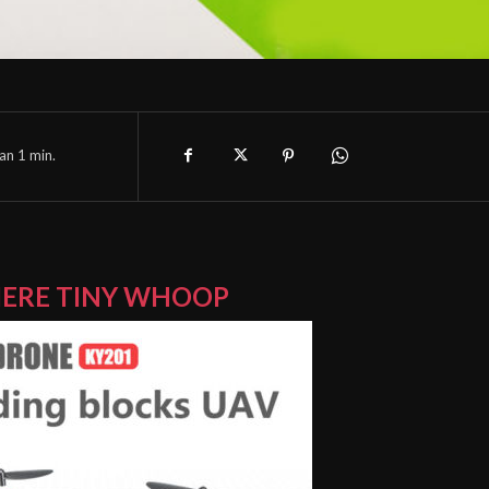
han 1
min.
ERE TINY WHOOP