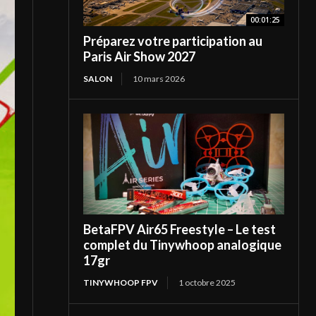
00:01:25
Préparez votre participation au
Paris Air Show 2027
SALON
10 mars 2026
BetaFPV Air65 Freestyle – Le test
complet du Tinywhoop analogique
17gr
TINYWHOOP FPV
1 octobre 2025