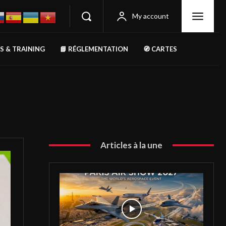
My account
RS & TRAINING
📘 RÉGLEMENTATION
🧭 CARTES
Articles à la une