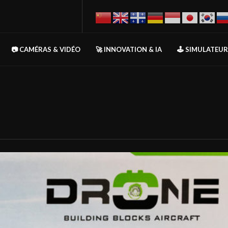
📷 CAMÉRAS & VIDÉO
🚀 INNOVATION & IA
🕹️ SIMULATEU