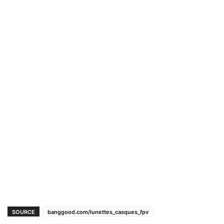
SOURCE
banggood.com/lunettes_casques_fpv