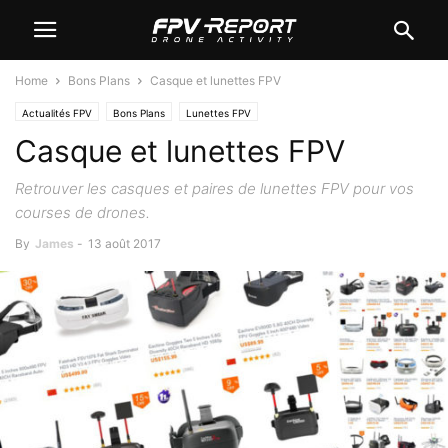
Home
Bons Plans
Casque et lunettes FPV
Actualités FPV
Bons Plans
Lunettes FPV
Casque et lunettes FPV
Retrouver les casques et paires de lunettes FPV pour vos
courses de drones.
By
James
-
13 août 2017