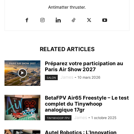
Antimatter thruster.
RELATED ARTICLES
Préparez votre participation au
Paris Air Show 2027
James
-
10 mars 2026
SALON
BetaFPV Air65 Freestyle – Le test
complet du Tinywhoop
analogique 17gr
James
-
1 octobre 2025
TINYWHOOP FPV
Autel Robotics : L’Innovation