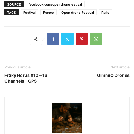
SOURCE
facebook.com/opendronefestival
TAGS
Festival
France
Open drone Festival
Paris
Previous article
Next article
FrSky Horus X10 – 16
QimmiQ Drones
Channels – GPS