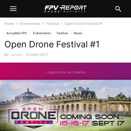
Home
Événements
Festival
Open Drone Festival #1
Actualités FPV
Événements
Festival
Races
Open Drone Festival #1
By
James
-
15 juillet 2017