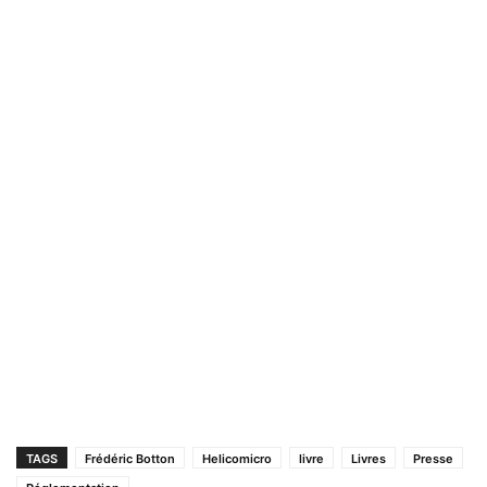
TAGS
Frédéric Botton
Helicomicro
livre
Livres
Presse