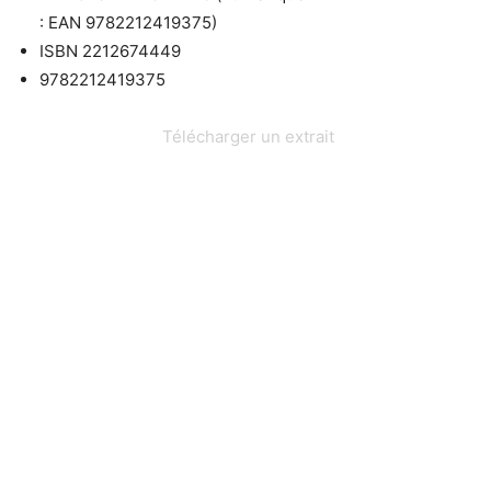
:
EAN
9782212419375)
ISBN
2212674449
9782212419375
Télécharger un extrait