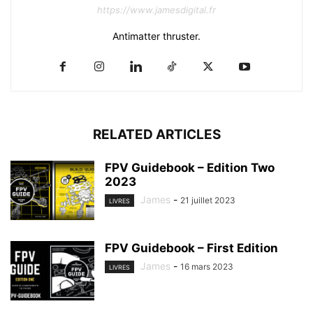
https://www.jamesdigital.fr
Antimatter thruster.
RELATED ARTICLES
FPV Guidebook – Edition Two
2023
James
-
21 juillet 2023
LIVRES
FPV Guidebook – First Edition
James
-
16 mars 2023
LIVRES