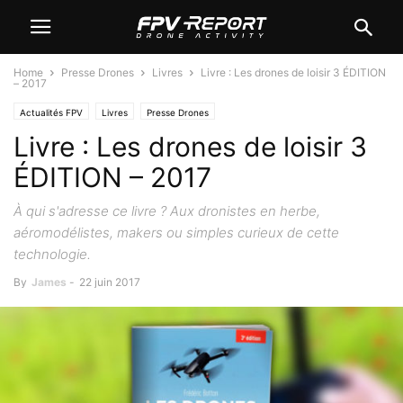
Home
Presse Drones
Livres
Livre : Les drones de loisir 3 ÉDITION
– 2017
Actualités FPV
Livres
Presse Drones
Livre : Les drones de loisir 3
ÉDITION – 2017
À qui s'adresse ce livre ? Aux dronistes en herbe,
aéromodélistes, makers ou simples curieux de cette
technologie.
By
James
-
22 juin 2017