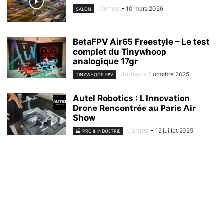
James
-
10 mars 2026
SALON
BetaFPV Air65 Freestyle – Le test
complet du Tinywhoop
analogique 17gr
James
-
1 octobre 2025
TINYWHOOP FPV
Autel Robotics : L’Innovation
Drone Rencontrée au Paris Air
Show
James
-
12 juillet 2025
🏭 PRO & INDUSTRIE