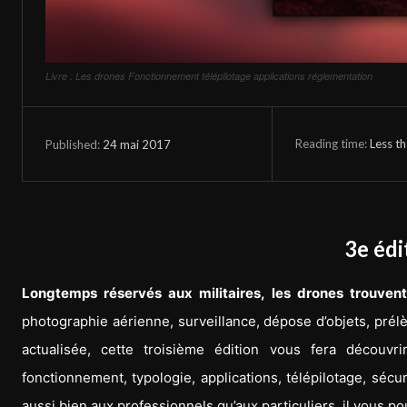
Livre : Les drones Fonctionnement télépilotage applications réglementation
Reading time:
Less t
24 mai 2017
Published:
3e édi
Longtemps réservés aux militaires, les drones trouven
photographie aérienne, surveillance, dépose d’objets, pré
actualisée, cette troisième édition vous fera découvr
fonctionnement, typologie, applications, télépilotage, séc
aussi bien aux professionnels qu’aux particuliers, il vous p