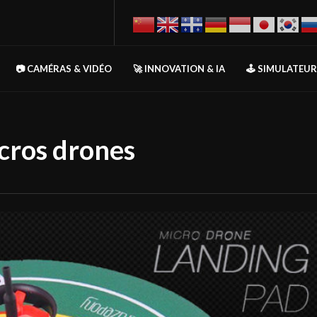
📷 CAMÉRAS & VIDÉO
🚀 INNOVATION & IA
🕹️ SIMULATEU
ros drones