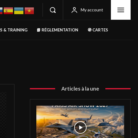
My account
RS & TRAINING
📘 RÉGLEMENTATION
🧭 CARTES
Articles à la une