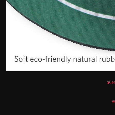
quad
a