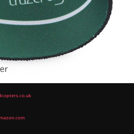
copters.co.uk
mazon.com