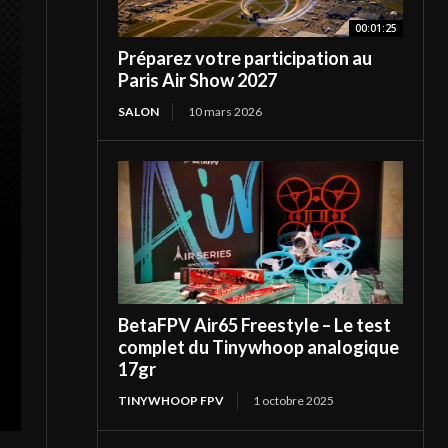
00:01:25
Préparez votre participation au
Paris Air Show 2027
SALON
10 mars 2026
BetaFPV Air65 Freestyle – Le test
complet du Tinywhoop analogique
17gr
TINYWHOOP FPV
1 octobre 2025