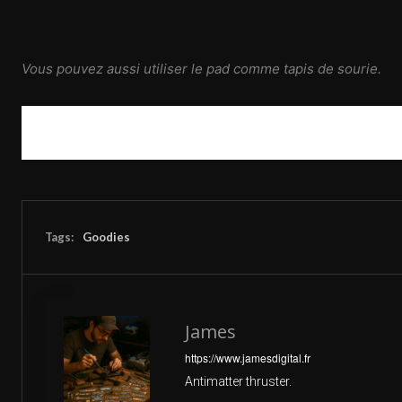
Vous pouvez aussi utiliser le pad comme tapis de sourie.
Tags:
Goodies
James
https://www.jamesdigital.fr
Antimatter thruster.