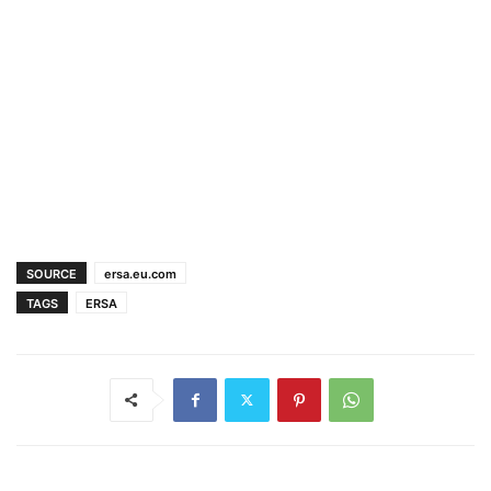
SOURCE
ersa.eu.com
TAGS
ERSA