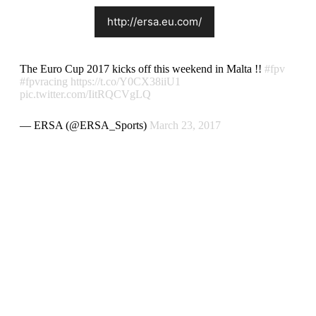
http://ersa.eu.com/
The Euro Cup 2017 kicks off this weekend in Malta !!
#fpv
#fpvracing
https://t.co/Y0CX38iiU1
pic.twitter.com/IitRQCVgLQ
— ERSA (@ERSA_Sports)
March 23, 2017