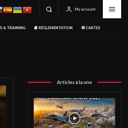
My account
RS & TRAINING
📘 RÉGLEMENTATION
🧭 CARTES
Articles à la une