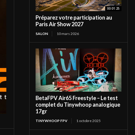
00:01:25
Préparez votre participation au
Paris Air Show 2027
SALON
10 mars 2026
BetaFPV Air65 Freestyle – Le test
complet du Tinywhoop analogique
17gr
TINYWHOOP FPV
1 octobre 2025