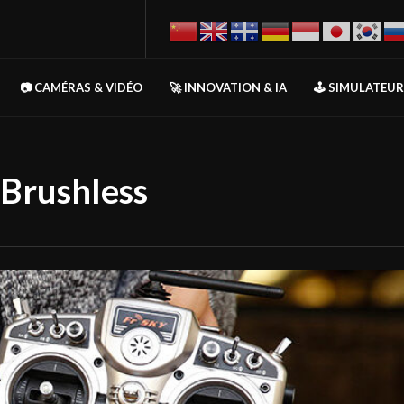
📷 CAMÉRAS & VIDÉO
🚀 INNOVATION & IA
🕹️ SIMULATEU
Brushless