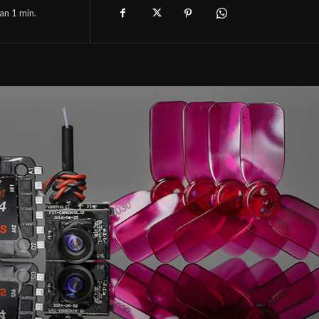
han 1
min.