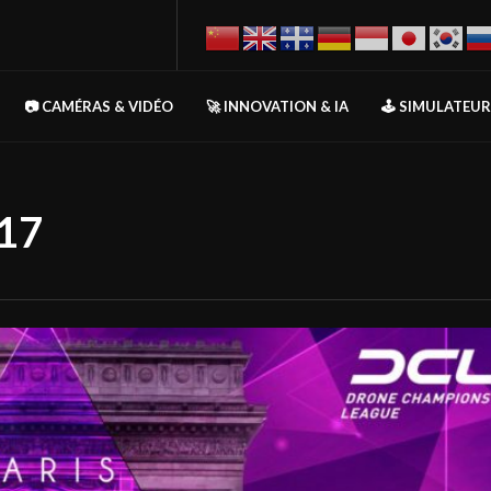
📷 CAMÉRAS & VIDÉO
🚀 INNOVATION & IA
🕹️ SIMULATEU
017