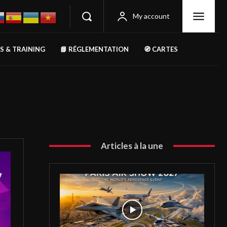
My account
RS & TRAINING
📘 RÉGLEMENTATION
🧭 CARTES
Articles à la une