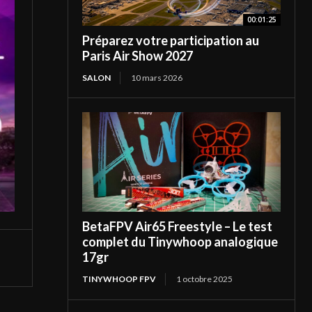
00:01:25
Préparez votre participation au
Paris Air Show 2027
SALON
10 mars 2026
BetaFPV Air65 Freestyle – Le test
complet du Tinywhoop analogique
17gr
TINYWHOOP FPV
1 octobre 2025