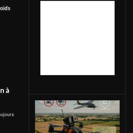
poids
n à
oujours