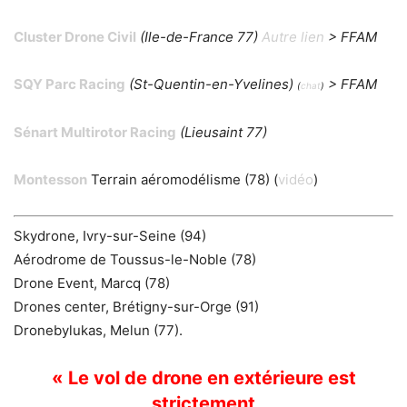
Cluster Drone Civil
(Ile-de-France 77)
Autre lien
> FFAM
SQY Parc Racing
(St-Quentin-en-Yvelines)
>
FFAM
(
chat
)
Sénart Multirotor Racing
(Lieusaint 77)
Montesson
Terrain aéromodélisme (78) (
vidéo
)
Skydrone, Ivry-sur-Seine (94)
Aérodrome de Toussus-le-Noble (78)
Drone Event, Marcq (78)
Drones center, Brétigny-sur-Orge (91)
Dronebylukas, Melun (77).
« Le vol de drone en extérieure est
strictement