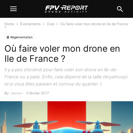
Home
Événements
Club
Où faire voler mon drone en Ile de France
?
📘 Réglementation
Où faire voler mon drone en
Ile de France ?
Il y a peu d'endroit pour faire voler son drone en île-de-
France ou a paris. Enfin, cela dépend de la taille (tinywhoop)
et si vous êtes parisien et connue du quartier :)
By
James
-
5 février 2017