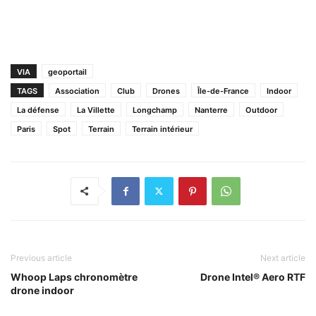
VIA
geoportail
TAGS
Association
Club
Drones
Île-de-France
Indoor
La défense
La Villette
Longchamp
Nanterre
Outdoor
Paris
Spot
Terrain
Terrain intérieur
Previous article
Next article
Whoop Laps chronomètre
Drone Intel® Aero RTF
drone indoor