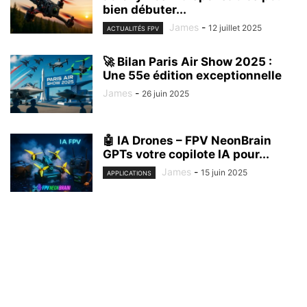
bien débuter...
James
-
12 juillet 2025
ACTUALITÉS FPV
🚀 Bilan Paris Air Show 2025 :
Une 55e édition exceptionnelle
James
-
26 juin 2025
🤖 IA Drones – FPV NeonBrain
GPTs votre copilote IA pour...
James
-
15 juin 2025
APPLICATIONS