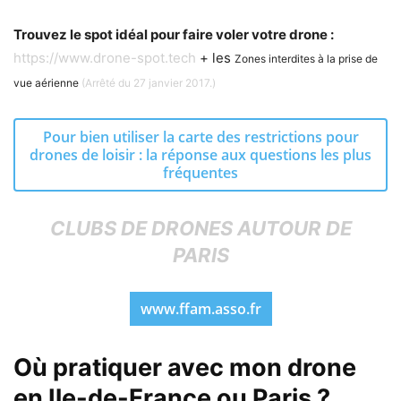
Trouvez le spot idéal pour faire voler votre drone :
https://www.drone-spot.tech
+ les
Zones interdites à la prise de
vue aérienne
(Arrêté du 27 janvier 2017.)
Pour bien utiliser la carte des restrictions pour
drones de loisir : la réponse aux questions les plus
fréquentes
CLUBS DE DRONES AUTOUR DE
PARIS
www.ffam.asso.fr
Où pratiquer avec mon drone
en Ile-de-France ou Paris ?