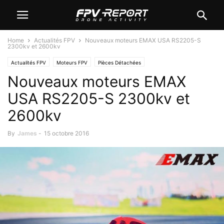
Home
Actualités FPV
Nouveaux moteurs EMAX USA RS2205-S
2300kv et 2600kv
Actualités FPV
Moteurs FPV
Pièces Détachées
Nouveaux moteurs EMAX
USA RS2205-S 2300kv et
2600kv
By
James
-
15 octobre 2016