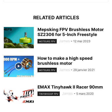
RELATED ARTICLES
Mepsking FPV Brushless Motor
SZ2306 for 5-Inch Freestyle
James
-
12 mai 2023
MOTEURS FPV
How to make a high speed
brushless motor
James
-
29 janvier 2021
MOTEURS FPV
EMAX Tinyhawk II Racer 90mm
James
-
5 mars 2020
TINYWHOOP FPV