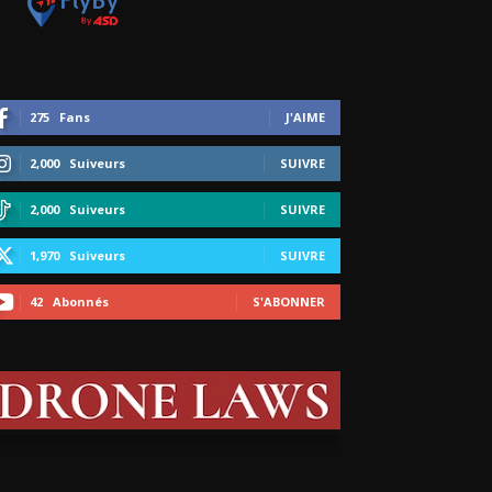
275
Fans
J'AIME
2,000
Suiveurs
SUIVRE
2,000
Suiveurs
SUIVRE
1,970
Suiveurs
SUIVRE
42
Abonnés
S'ABONNER