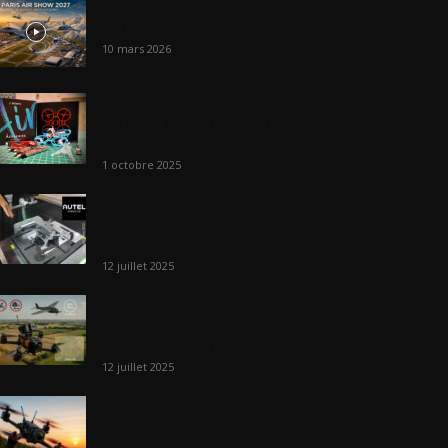
Préparez votre participation au
Paris Air Show 2027
10 mars 2026
BetaFPV Air65 Freestyle – Le
test complet du Tinywhoop
analogique 17gr
1 octobre 2025
Autel Robotics : L’Innovation
Drone Rencontrée au Paris Air
Show
12 juillet 2025
📜 Réglementation Drone 2025 :
Loisirs, Associatif,
Professionnel et Industriel
12 juillet 2025
Lexique FPV 2025 : Tous les
acronymes indispensables
pour bien débuter...