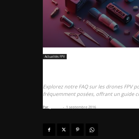
Actualités FPV
FAQ
Explorez notre FAQ sur les drones FPV p
fréquemment posées, offrant un guide co
Par
James
-
1 septembre 2016