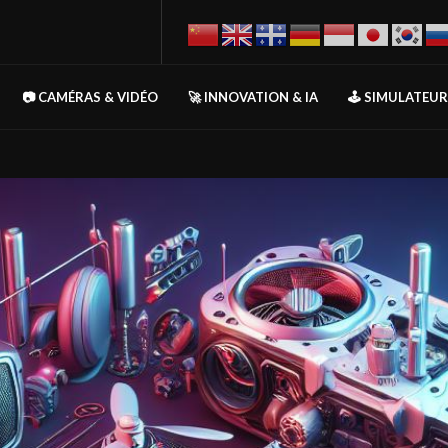
📷 CAMÉRAS & VIDÉO
🚀 INNOVATION & IA
🕹️ SIMULATEU