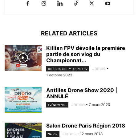
RELATED ARTICLES
Killian FPV dévoile la première
partie de son vlog du
Championnat...
James
-
REPORTAGES TV DRONE FPV
1 octobre 2023
Antilles Drone Show 2020 |
ANNULÉ
James
-
7 mars 2020
ÉVÉNEMENTS
Salon Drone Paris Région 2018
James
-
12 mars 2018
SALON