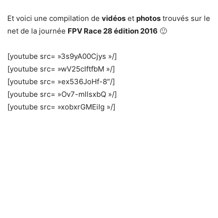
Et voici une compilation de
vidéos
et
photos
trouvés sur le
net de la journée
FPV Race 28 édition 2016
🙂
[youtube src= »3s9yA00Cjys »/]
[youtube src= »wV25cIftfbM »/]
[youtube src= »ex536JoHf-8″/]
[youtube src= »Ov7-mllsxbQ »/]
[youtube src= »xobxrGMEiIg »/]