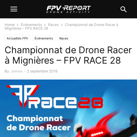
Home
Événements
Races
Championnat de Drone Racer à
Mignières – FPV RACE 28
Actualités FPV
Événements
Races
Championnat de Drone Racer
à Mignières – FPV RACE 28
By
James
-
2 septembre 2016