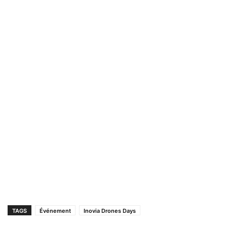
TAGS
Événement
Inovia Drones Days