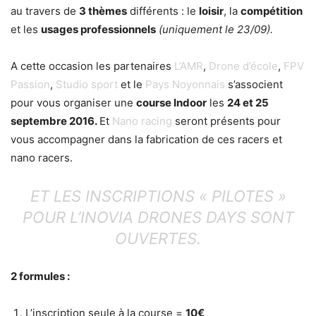
au travers de
3 thèmes
différents : le
loisir
, la
compétition
et les
usages professionnels
(uniquement le 23/09).
A cette occasion les partenaires
L’AMR
,
Drone d’école
,
FPV
Passion
,
Studio sport
et le
Pays Noyonnais
s’associent
pour vous organiser une
course Indoor
les
24 et 25
septembre 2016.
Et
Nano racing
seront présents pour
vous accompagner dans la fabrication de ces racers et
nano racers.
ET LES INSCRIPTIONS « PILOTES »
POUR L’INOVIA DRONES DAYS SONT
OUVERTES.
2 formules :
L’inscription seule à la course =
10€