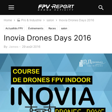
Home
🏭 Pro & Industrie
salon
Inovia Drones Days 2016
Actualités FPV
Événements
Races
salon
Inovia Drones Days 2016
By
James
-
29 août 2016