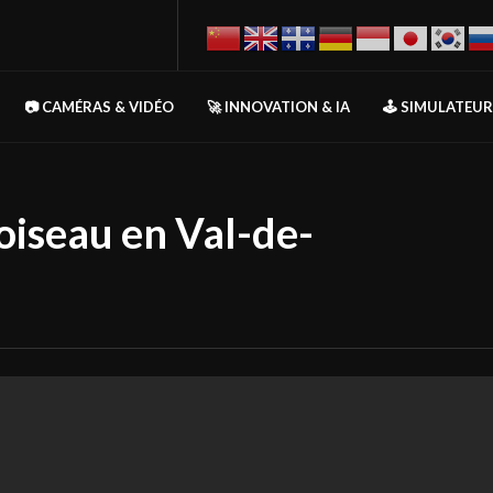
📷 CAMÉRAS & VIDÉO
🚀 INNOVATION & IA
🕹️ SIMULATEU
oiseau en Val-de-