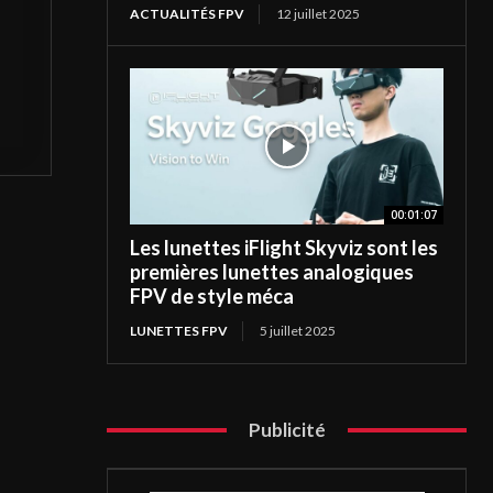
ACTUALITÉS FPV
12 juillet 2025
00:01:07
Les lunettes iFlight Skyviz sont les
premières lunettes analogiques
FPV de style méca
LUNETTES FPV
5 juillet 2025
Publicité