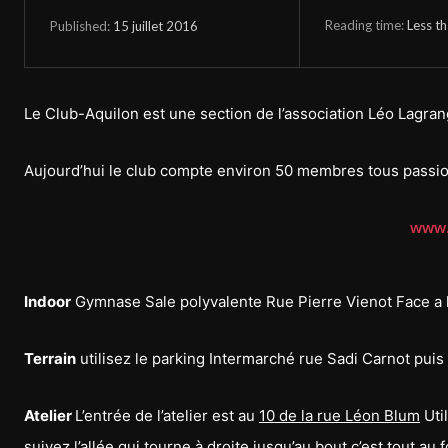
Reading time:
Less t
15 juillet 2016
Published:
Le Club-Aquilon est une section de l’association Léo Lagran
Aujourd’hui le club compte environ 50 membres tous passio
www.
Indoor
Gymnase Sale polyvalente Rue Pierre Vienot Face a l’
Terrain
utilisez le parking Intermarché rue Sadi Carnot puis
Atelier
L’entrée de l’atelier est au
10 de la rue Léon Blum
Util
suivez l’allée qui tourne à droite jusqu’au bout c’est tout au f