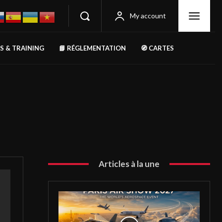
My account
RS & TRAINING
📘 RÉGLEMENTATION
🧭 CARTES
Articles à la une