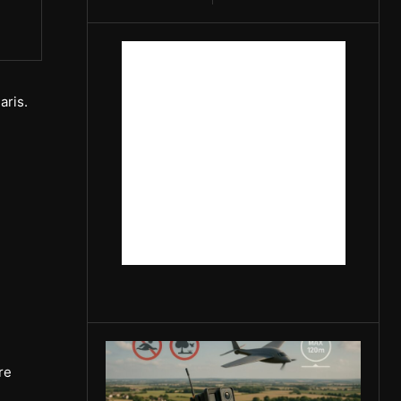
aris.
re