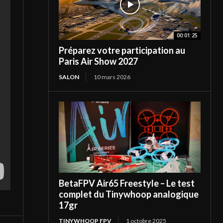
00:01:25
Préparez votre participation au
Paris Air Show 2027
SALON
10 mars 2026
BetaFPV Air65 Freestyle – Le test
complet du Tinywhoop analogique
17gr
TINYWHOOP FPV
1 octobre 2025