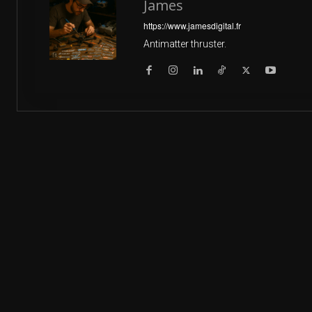
James
https://www.jamesdigital.fr
Antimatter thruster.