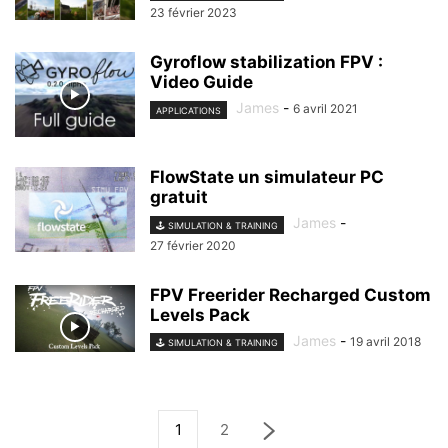
23 février 2023
Gyroflow stabilization FPV :
Video Guide
James
-
6 avril 2021
APPLICATIONS
FlowState un simulateur PC
gratuit
James
-
🕹️ SIMULATION & TRAINING
27 février 2020
FPV Freerider Recharged Custom
Levels Pack
James
-
19 avril 2018
🕹️ SIMULATION & TRAINING
1
2