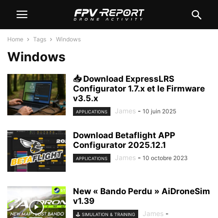
Home
Tags
Windows
Windows
📥 Download ExpressLRS
Configurator 1.7.x et le Firmware
v3.5.x
James
-
10 juin 2025
APPLICATIONS
Download Betaflight APP
Configurator 2025.12.1
James
-
10 octobre 2023
APPLICATIONS
New « Bando Perdu » AiDroneSim
v1.39
James
-
🕹️ SIMULATION & TRAINING