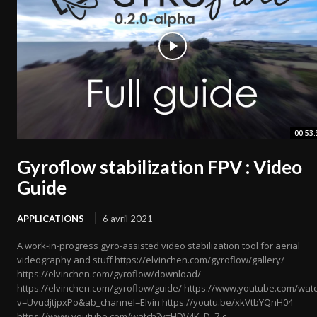
00:53:
Gyroflow stabilization FPV : Video
Guide
APPLICATIONS
6 avril 2021
A work-in-progress gyro-assisted video stabilization tool for aerial
videography and stuff https://elvinchen.com/gyroflow/gallery/
https://elvinchen.com/gyroflow/download/
https://elvinchen.com/gyroflow/guide/ https://www.youtube.com/wat
v=UvudjtjpxPo&ab_channel=Elvin https://youtu.be/xkVtbYQnH04
https://www.youtube.com/watch?v=HDV4K_D_7-c