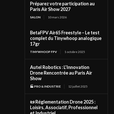
Préparez votre participation au
Paris Air Show 2027
SALON
10 mars 2026
BetaFPV Air65 Freestyle – Le test
complet du Tinywhoop analogique
17gr
TINYWHOOP FPV
1 octobre 2025
Autel Robotics : L’Innovation
Drone Rencontrée au Paris Air
Show
🏭 PRO & INDUSTRIE
12 juillet 2025
📜 Réglementation Drone 2025 :
Loisirs, Associatif, Professionnel
et Industriel