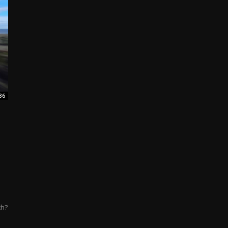
36
ch?