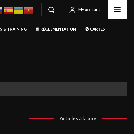
My account
RS & TRAINING
📘 RÉGLEMENTATION
🧭 CARTES
Articles à la une