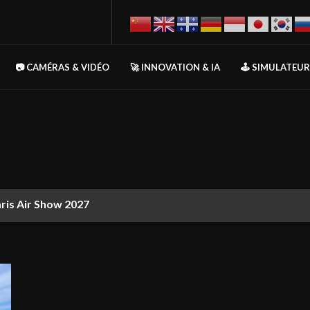
📷 CAMÉRAS & VIDÉO
🚀 INNOVATION & IA
🕹️ SIMULATEU
aris Air Show 2027