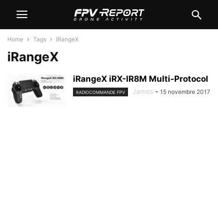
Home
Tags
IRangeX
iRangeX
iRangeX iRX-IR8M Multi-Protocol
James
-
15 novembre 2017
RADIOCOMMANDE FPV