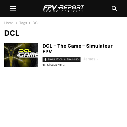
Home
Tags
DCL
DCL
DCL – The Game – Simulateur
FPV
James
-
🕹️ SIMULATION & TRAINING
18 février 2020