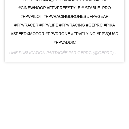
#CINEWHOOP #FPVFREESTYLE # STABLE_PRO
#FPVPILOT #FPVRACINGDRONES #FPVGEAR
#FPVRACER #FPVLIFE #FPVRACING #GEPRC #PIKA
#SPEEDXMOTOR #FPVDRONE #FPVFLYING #FPVQUAD
#FPVADDIC
UNE PUBLICATION PARTAGÉE PAR
GEPRC
(@GEPRC) LE
7 MA