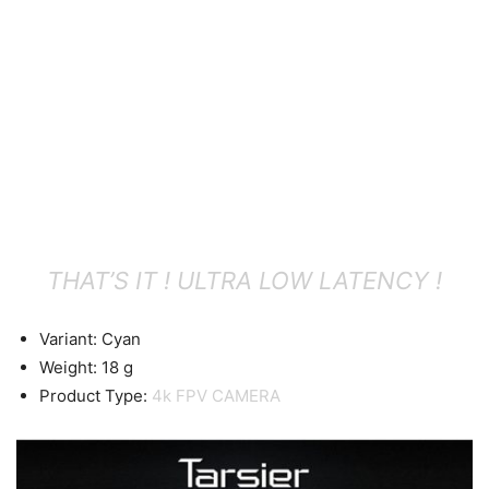
THAT’S IT ! ULTRA LOW LATENCY !
Variant: Cyan
Weight: 18 g
Product Type:
4k FPV CAMERA