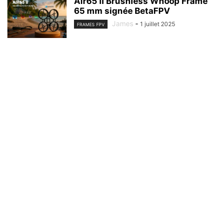
Air65 II Brushless Whoop Frame
65 mm signée BetaFPV
James
-
1 juillet 2025
FRAMES FPV