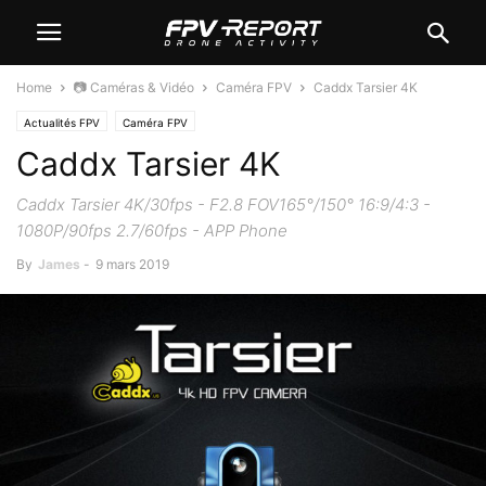
Home
📷 Caméras & Vidéo
Caméra FPV
Caddx Tarsier 4K
Actualités FPV
Caméra FPV
Caddx Tarsier 4K
Caddx Tarsier 4K/30fps - F2.8 FOV165°/150° 16:9/4:3 -
1080P/90fps 2.7/60fps - APP Phone
By
James
-
9 mars 2019