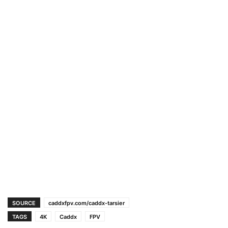
SOURCE
caddxfpv.com/caddx-tarsier
TAGS
4K
Caddx
FPV